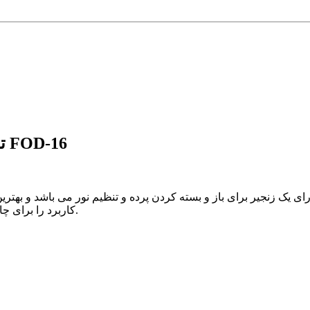
توضیحات پرده شید تصویری طرح تخم مرغ کد FOD-16
دارای یک زنجیر برای باز و بسته کردن پرده و تنظیم نور می باشد و به
کاربرد را برای چاپ تصاویر تبلیغاتی، لوگو تجاری ، کاور آفتابگیر ویترین مغازه و ... دارد.