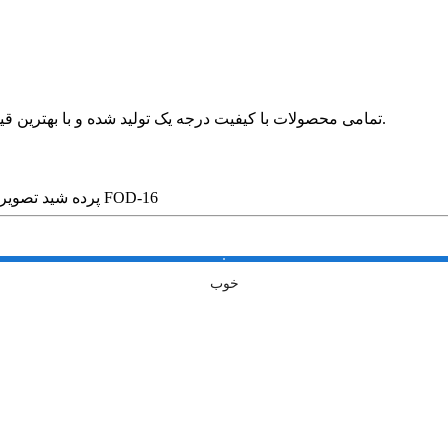
🛍 تمامی محصولات با کیفیت درجه یک تولید شده و با بهترین قیمت در بازار بدون واسطه در خدمت مشتریان عزیز قرار می گیرد.
پرده شید تصویری طرح تخم مرغ کد FOD-16
خوب