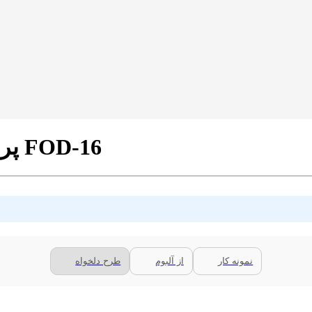
پرده شید تصویری طرح تخم مرغ کد FOD-16
نمونه کار
از آلبوم
طرح دلخواه