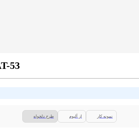
پرده شید پترن فانتزی 
نمونه کار
از آلبوم
طرح دلخواه