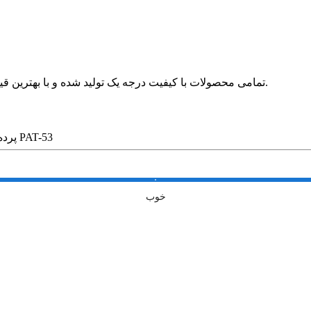
🛍 تمامی محصولات با کیفیت درجه یک تولید شده و با بهترین قیمت در بازار بدون واسطه در خدمت مشتریان عزیز قرار می گیرد.
پرده شید پترن فانتزی طرح کد PAT-53
خوب