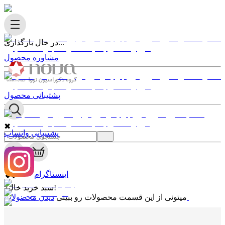
در حال بارگذاری...
مشاوره محصول
پشتیبانی محصول
✖
پشتیبانی واتساپ
0
✖
اینستاگرام
سبد خرید خالیه!
دیدن محصولات
میتونی از این قسمت محصولات رو ببینی