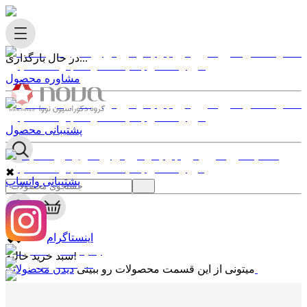
در حال بارگذاری...
مشاوره محصول
پشتیبانی محصول
✖
پشتیبانی واتساپ
0
✖
اینستاگرام
سبد خرید خالیه!
دیدن محصولات
میتونی از این قسمت محصولات رو ببینی