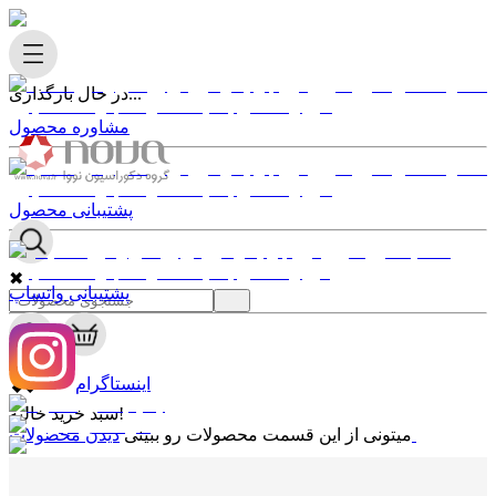
در حال بارگذاری...
مشاوره محصول
پشتیبانی محصول
✖
پشتیبانی واتساپ
0
✖
اینستاگرام
سبد خرید خالیه!
دیدن محصولات
میتونی از این قسمت محصولات رو ببینی