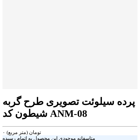
پرده سیلوئت تصویری طرح گربه
شیطون کد ANM-08
تومان
(متر مربع)
۰
متاسفانه موجودی این محصول به اتمام رسیده