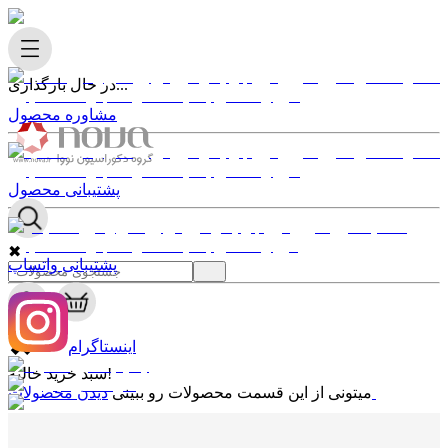
در حال بارگذاری...
مشاوره محصول
پشتیبانی محصول
✖
پشتیبانی واتساپ
0
✖
اینستاگرام
سبد خرید خالیه!
دیدن محصولات
میتونی از این قسمت محصولات رو ببینی