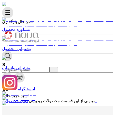
در حال بارگذاری...
مشاوره محصول
پشتیبانی محصول
✖
پشتیبانی واتساپ
0
✖
اینستاگرام
سبد خرید خالیه!
دیدن محصولات
میتونی از این قسمت محصولات رو ببینی