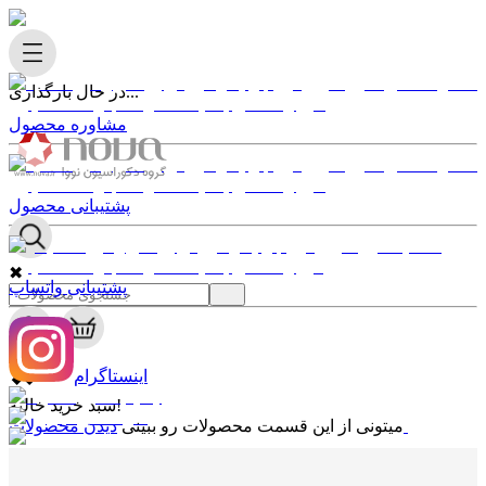
در حال بارگذاری...
مشاوره محصول
پشتیبانی محصول
✖
پشتیبانی واتساپ
0
✖
اینستاگرام
سبد خرید خالیه!
دیدن محصولات
میتونی از این قسمت محصولات رو ببینی