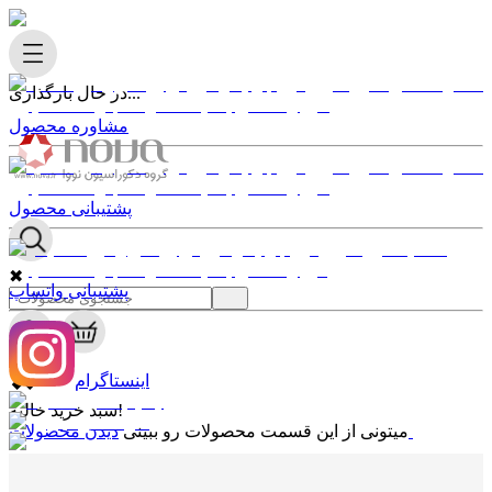
در حال بارگذاری...
مشاوره محصول
پشتیبانی محصول
✖
پشتیبانی واتساپ
0
✖
اینستاگرام
سبد خرید خالیه!
دیدن محصولات
میتونی از این قسمت محصولات رو ببینی