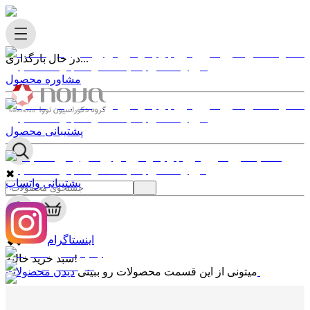
در حال بارگذاری...
مشاوره محصول
پشتیبانی محصول
✖
پشتیبانی واتساپ
0
✖
اینستاگرام
سبد خرید خالیه!
دیدن محصولات
میتونی از این قسمت محصولات رو ببینی