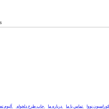
پرده سی
وراسیون نووا
تماس با ما
درباره ما
چاپ طرح دلخواه
آلبوم تص