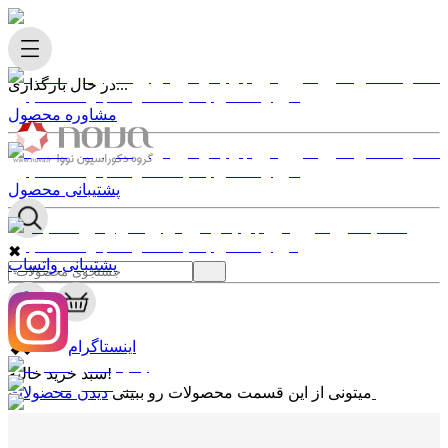
در حال بارگذاری...
مشاوره محصول
پشتیبانی محصول
✖
پشتیبانی واتساپ
0
✖
اینستاگرام
سبد خرید خالیه!
دیدن محصولات
میتونی از این قسمت محصولات رو ببینی