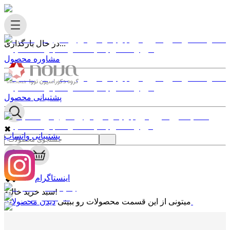
در حال بارگذاری...
مشاوره محصول
پشتیبانی محصول
✖
پشتیبانی واتساپ
0
✖
اینستاگرام
سبد خرید خالیه!
دیدن محصولات
میتونی از این قسمت محصولات رو ببینی