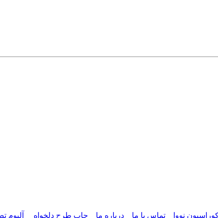
وراسیون نووا
تماس با ما
درباره ما
چاپ طرح دلخواه
آلبوم تص