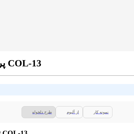
پرده سیلوئت تک رنگ فیروزه ای کد COL-13
نمونه کار
از آلبوم
طرح دلخواه
توضیحات پرده سیلوئت تک رنگ فیروزه ای کد COL-13