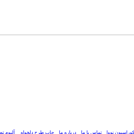
وراسیون نووا
تماس با ما
درباره ما
چاپ طرح دلخواه
آلبوم تص