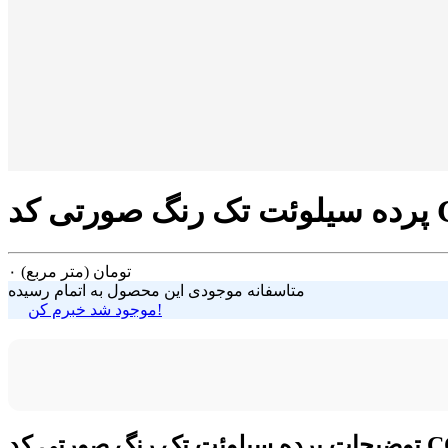
COL-1
تومان
(متر مربع)
۰
متاسفانه موجودی این محصول به اتمام رسیده
موجود شد خبرم کن!
تی کد COL-18