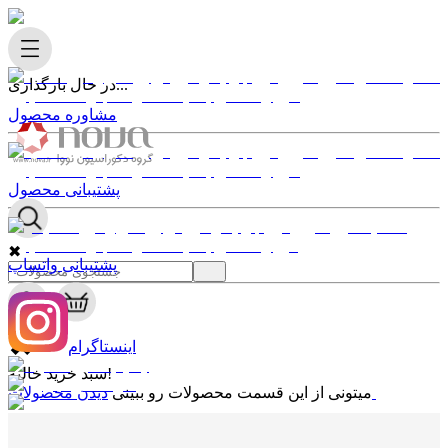
در حال بارگذاری...
مشاوره محصول
پشتیبانی محصول
✖
پشتیبانی واتساپ
0
✖
اینستاگرام
سبد خرید خالیه!
دیدن محصولات
میتونی از این قسمت محصولات رو ببینی