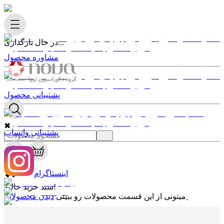
در حال بارگذاری...
مشاوره محصول
پشتیبانی محصول
✖
پشتیبانی واتساپ
0
✖
اینستاگرام
سبد خرید خالیه!
دیدن محصولات
میتونی از این قسمت محصولات رو ببینی