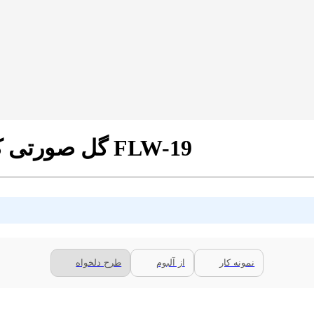
پرده سیلوئت تصویری طرح 3D گل صورتی کد FLW-19
نمونه کار
از آلبوم
طرح دلخواه