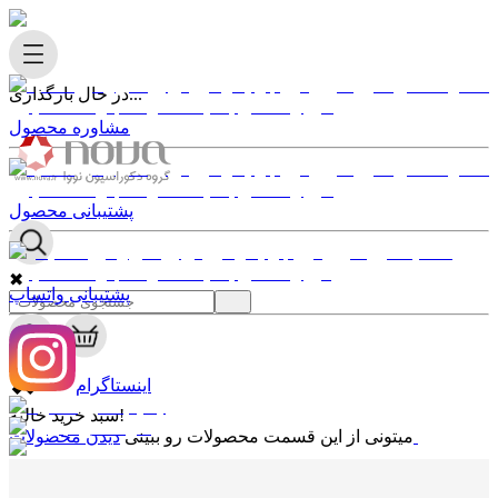
در حال بارگذاری...
مشاوره محصول
پشتیبانی محصول
✖
پشتیبانی واتساپ
0
✖
اینستاگرام
سبد خرید خالیه!
دیدن محصولات
میتونی از این قسمت محصولات رو ببینی