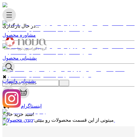
در حال بارگذاری...
مشاوره محصول
پشتیبانی محصول
✖
پشتیبانی واتساپ
0
✖
اینستاگرام
سبد خرید خالیه!
دیدن محصولات
میتونی از این قسمت محصولات رو ببینی