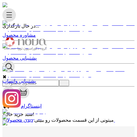
در حال بارگذاری...
مشاوره محصول
پشتیبانی محصول
✖
پشتیبانی واتساپ
0
✖
اینستاگرام
سبد خرید خالیه!
دیدن محصولات
میتونی از این قسمت محصولات رو ببینی