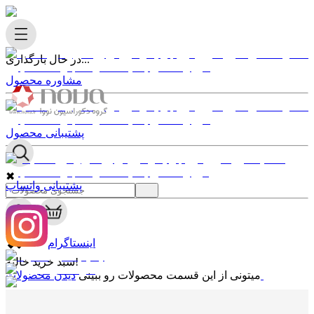
در حال بارگذاری...
مشاوره محصول
پشتیبانی محصول
✖
پشتیبانی واتساپ
0
✖
اینستاگرام
سبد خرید خالیه!
دیدن محصولات
میتونی از این قسمت محصولات رو ببینی