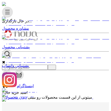
در حال بارگذاری...
مشاوره محصول
پشتیبانی محصول
✖
پشتیبانی واتساپ
0
✖
اینستاگرام
سبد خرید خالیه!
دیدن محصولات
میتونی از این قسمت محصولات رو ببینی