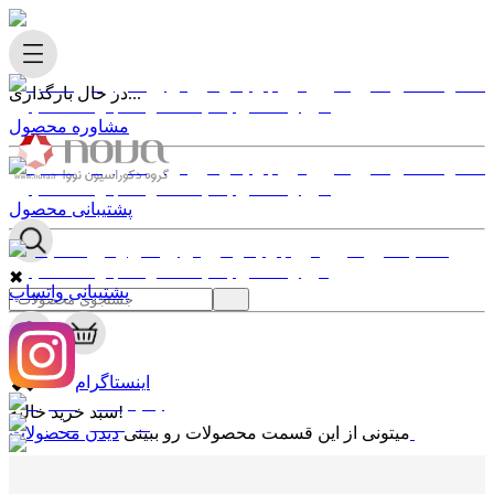
در حال بارگذاری...
مشاوره محصول
پشتیبانی محصول
✖
پشتیبانی واتساپ
0
✖
اینستاگرام
سبد خرید خالیه!
دیدن محصولات
میتونی از این قسمت محصولات رو ببینی