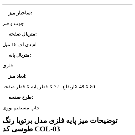
:
ساختار میز
چوب و فلز
:
متریال صفحه
ام دی اف 16 میل
:
متریال پایه
فلزی
:
ابعاد میز
قطر صفحه X قطر پایه X ارتفاع= 72X 48 X 80
:
طرح صفحه
چاپ مستقیم یووی
توضیحات میز پایه فلزی مدل برتویا رنگ
طوسی کد COL-03