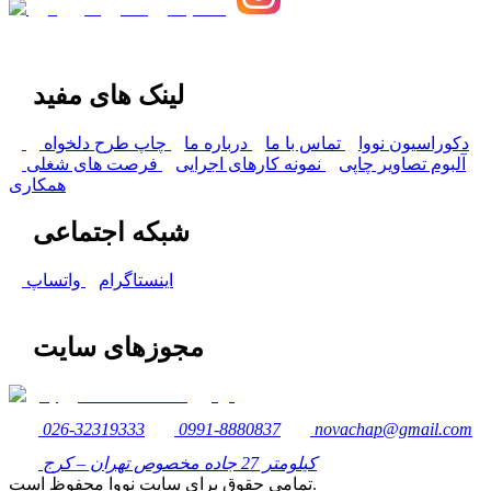
لینک های مفید
دکوراسیون نووا
تماس با ما
درباره ما
چاپ طرح دلخواه
آلبوم تصاویر چاپی
نمونه کارهای اجرایی
فرصت های شغلی
همکاری
شبکه اجتماعی
اینستاگرام
واتساپ
مجوزهای سایت
026-32319333
0991-8880837
novachap@gmail.com
کیلومتر 27 جاده مخصوص تهران – کرج
تمامی حقوق برای سایت نووا محفوظ است.