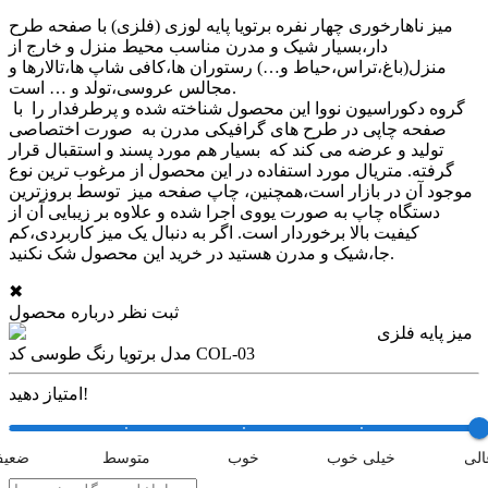
میز ناهارخوری چهار نفره برتویا پایه لوزی (فلزی) با صفحه طرح
دار،بسیار شیک و مدرن مناسب محیط منزل و خارج از
منزل(باغ،تراس،حیاط و…) رستوران ها،کافی شاپ ها،تالارها و
مجالس عروسی،تولد و … است.
گروه دکوراسیون نووا این محصول شناخته شده و پرطرفدار را با
صفحه چاپی در طرح های گرافیکی مدرن به صورت اختصاصی
تولید و عرضه می کند که بسیار هم مورد پسند و استقبال قرار
گرفته. متریال مورد استفاده در این محصول از مرغوب ترین نوع
موجود آن در بازار است،همچنین، چاپ صفحه میز توسط بروزترین
دستگاه چاپ به صورت یووی اجرا شده و علاوه بر زیبایی آن از
کیفیت بالا برخوردار است. اگر به دنبال یک میز کاربردی،کم
جا،شیک و مدرن هستید در خرید این محصول شک نکنید.
✖
ثبت نظر درباره محصول
میز پایه فلزی
مدل برتویا رنگ طوسی کد COL-03
امتیاز دهید!
الی
خیلی خوب
خوب
متوسط
ضعی