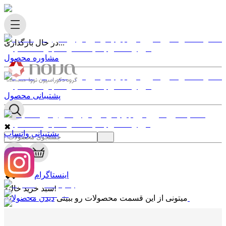
در حال بارگذاری...
مشاوره محصول
پشتیبانی محصول
✖
پشتیبانی واتساپ
0
✖
اینستاگرام
سبد خرید خالیه!
دیدن محصولات
میتونی از این قسمت محصولات رو ببینی