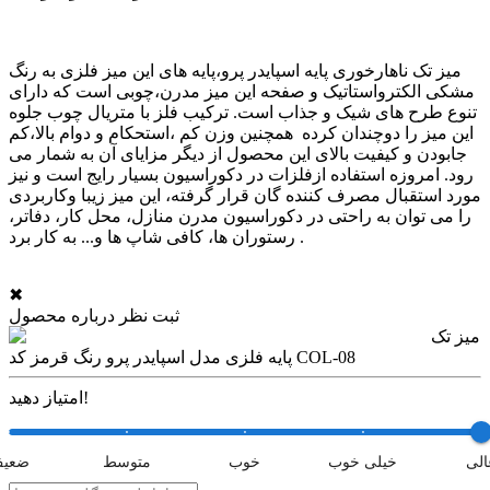
میز تک ناهارخوری پایه اسپایدر پرو،پایه های این میز فلزی به رنگ
مشکی الکترواستاتیک و صفحه این میز مدرن،چوبی است که دارای
تنوع طرح های شیک و جذاب است. ترکیب فلز با متریال چوب جلوه
این میز را دوچندان کرده همچنین وزن کم ،استحکام و دوام بالا،کم
جابودن و کیفیت بالای این محصول از دیگر مزایای آن به شمار می
رود. امروزه استفاده ازفلزات در دکوراسیون بسیار رایج است و نیز
مورد استقبال مصرف کننده گان قرار گرفته، این میز زیبا وکاربردی
را می توان به راحتی در دکوراسیون مدرن منازل، محل کار، دفاتر،
رستوران ها، کافی شاپ ها و... به کار برد .
✖
ثبت نظر درباره محصول
میز تک
پایه فلزی مدل اسپایدر پرو رنگ قرمز کد COL-08
امتیاز دهید!
الی
خیلی خوب
خوب
متوسط
ضعی