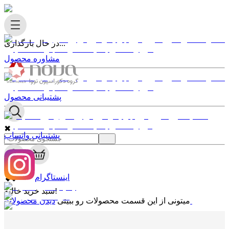
در حال بارگذاری...
مشاوره محصول
پشتیبانی محصول
✖
پشتیبانی واتساپ
0
✖
اینستاگرام
سبد خرید خالیه!
دیدن محصولات
میتونی از این قسمت محصولات رو ببینی