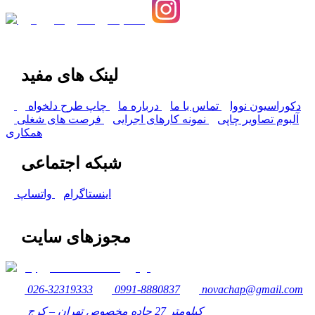
لینک های مفید
دکوراسیون نووا
تماس با ما
درباره ما
چاپ طرح دلخواه
آلبوم تصاویر چاپی
نمونه کارهای اجرایی
فرصت های شغلی
همکاری
شبکه اجتماعی
اینستاگرام
واتساپ
مجوزهای سایت
026-32319333
0991-8880837
novachap@gmail.com
کیلومتر 27 جاده مخصوص تهران – کرج