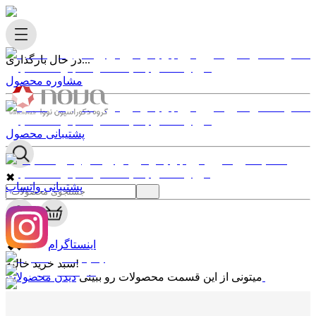
در حال بارگذاری...
مشاوره محصول
پشتیبانی محصول
✖
پشتیبانی واتساپ
0
✖
اینستاگرام
سبد خرید خالیه!
دیدن محصولات
میتونی از این قسمت محصولات رو ببینی