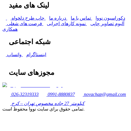
لینک های مفید
دکوراسیون نووا
تماس با ما
درباره ما
چاپ طرح دلخواه
آلبوم تصاویر چاپی
نمونه کارهای اجرایی
فرصت های شغلی
همکاری
شبکه اجتماعی
اینستاگرام
واتساپ
مجوزهای سایت
026-32319333
0991-8880837
novachap@gmail.com
کیلومتر 27 جاده مخصوص تهران – کرج
تمامی حقوق برای سایت نووا محفوظ است.