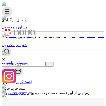
در حال بارگذاری...
مشاوره محصول
پشتیبانی محصول
✖
پشتیبانی واتساپ
0
✖
اینستاگرام
سبد خرید خالیه!
دیدن محصولات
میتونی از این قسمت محصولات رو ببینی