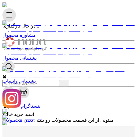
در حال بارگذاری...
مشاوره محصول
پشتیبانی محصول
✖
پشتیبانی واتساپ
0
✖
اینستاگرام
سبد خرید خالیه!
دیدن محصولات
میتونی از این قسمت محصولات رو ببینی