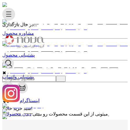
در حال بارگذاری...
مشاوره محصول
پشتیبانی محصول
✖
پشتیبانی واتساپ
0
✖
اینستاگرام
سبد خرید خالیه!
دیدن محصولات
میتونی از این قسمت محصولات رو ببینی