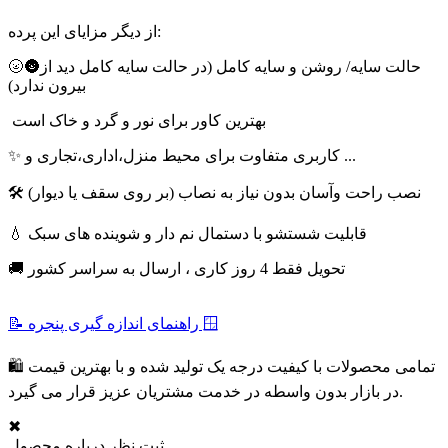
از دیگر مزایای این پرده:
🌝🌚حالت سایه/ روشن و سایه کامل (در حالت سایه کامل دید از
بیرون ندارد)
بهترین کاور برای نور و گرد و خاک است
✨ کاربری متفاوت برای محیط منزل،اداری،تجاری و ...
🛠 نصب راحت وآسان بدون نیاز به نصاب (بر روی سقف یا دیوار)
💧 قابلیت شستشو با دستمال نم دار و شوینده های سبک
🚚 تحویل فقط 4 روز کاری ، ارسال به سراسر کشور
📝 راهنمای اندازه گیری پنجره 🪟
🛍 تمامی محصولات با کیفیت درجه یک تولید شده و با بهترین قیمت
در بازار بدون واسطه در خدمت مشتریان عزیز قرار می گیرد.
✖
ثبت نظر درباره محصول