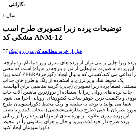
:
گارانتی
1 سال
توضیحات پرده زبرا تصویری طرح اسب
مشکی کد ANM-12
قبل از خرید مطالعه کن،بزن رو لینک
👈🏻
پرده زبرا چاپی را می توان از پرده های مدرن روز دنیا نام برد،پارچه
این پرده به صورت نوارهایی از تور و پارچه (راه،راه) است که معنی
کلمه زبرا ZEBRA(گورخر) را تداعی می کند.کسانی که بدنبال ایجاد
یک محیط شاد و پرانرژی،با استفاده از رنگ و طرح های جذاب
هستند، قطعآ پرده زبرا تصویری (چاپی) گزینه مناسبی برای آنهاست.
چاپ پرده های رولی زبرا با استفاده از بروزترین ماشین آلات چاپ
یووی و باکیفیت ترین جوهر ساخت کشورهای اروپایی اجرا می شود.
شما می توانید با توجه به سلیقه و رنگ محیط دکوراسیونتان طرح
مورد نظرتان یا حتی (طرح سفارشی/شخصی) انتخاب کنید و با نصب
این پرده مدرن علاوه بر بهره مندی از مزایای پرده زبرا از زیبایی
پرده طرح دار خود لذت ببرید و حال و هوای متفاوتی را در محیط
دکوراسیونتان ایجاد کنید.