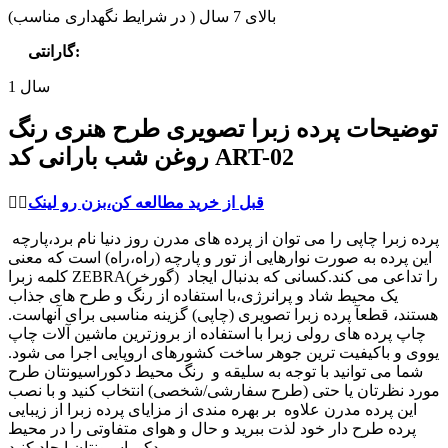
بالای 7 سال ( در شرایط نگهداری مناسب)
:
گارانتی
1 سال
توضیحات پرده زبرا تصویری طرح هنری رنگ
روغن شب بارانی کد ART-02
قبل از خرید مطالعه کن،بزن رو لینک
👈🏻
پرده زبرا چاپی را می توان از پرده های مدرن روز دنیا نام برد،پارچه
این پرده به صورت نوارهایی از تور و پارچه (راه،راه) است که معنی
کلمه زبرا ZEBRA(گورخر) را تداعی می کند.کسانی که بدنبال ایجاد
یک محیط شاد و پرانرژی،با استفاده از رنگ و طرح های جذاب
هستند، قطعآ پرده زبرا تصویری (چاپی) گزینه مناسبی برای آنهاست.
چاپ پرده های رولی زبرا با استفاده از بروزترین ماشین آلات چاپ
یووی و باکیفیت ترین جوهر ساخت کشورهای اروپایی اجرا می شود.
شما می توانید با توجه به سلیقه و رنگ محیط دکوراسیونتان طرح
مورد نظرتان یا حتی (طرح سفارشی/شخصی) انتخاب کنید و با نصب
این پرده مدرن علاوه بر بهره مندی از مزایای پرده زبرا از زیبایی
پرده طرح دار خود لذت ببرید و حال و هوای متفاوتی را در محیط
دکوراسیونتان ایجاد کنید.