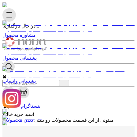
در حال بارگذاری...
مشاوره محصول
پشتیبانی محصول
✖
پشتیبانی واتساپ
0
✖
اینستاگرام
سبد خرید خالیه!
دیدن محصولات
میتونی از این قسمت محصولات رو ببینی