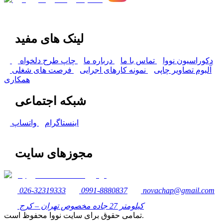
لینک های مفید
دکوراسیون نووا
تماس با ما
درباره ما
چاپ طرح دلخواه
آلبوم تصاویر چاپی
نمونه کارهای اجرایی
فرصت های شغلی
همکاری
شبکه اجتماعی
اینستاگرام
واتساپ
مجوزهای سایت
026-32319333
0991-8880837
novachap@gmail.com
کیلومتر 27 جاده مخصوص تهران – کرج
تمامی حقوق برای سایت نووا محفوظ است.