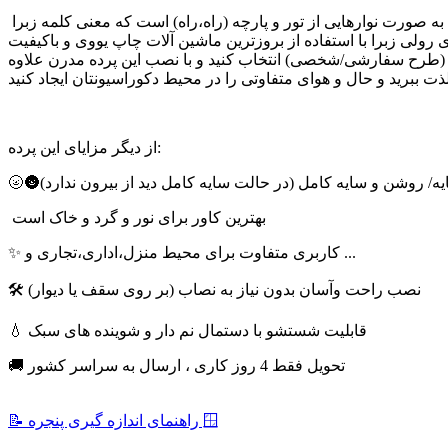
پرده زبرا چاپی را می توان از پرده های مدرن روز دنیا نام برد،پارچه این پرده به صورت نوارهایی از تور و پارچه (راه،راه) است که معنی کلمه زبرا ZEBRA(گورخر) را تداعی می کند.کسانی که بدنبال ایجاد یک
رولی زبرا با استفاده از بروزترین ماشین آلات چاپ یووی و باکیفیت
ی (طرح سفارشی/شخصی) انتخاب کنید و با نصب این پرده مدرن علاوه
از دیگر مزایای این پرده:
سایه/ روشن و سایه کامل (در حالت سایه کامل دید از بیرون ندارد)
بهترین کاور برای نور و گرد و خاک است
✨ کاربری متفاوت برای محیط منزل،اداری،تجاری و ...
🛠 نصب راحت وآسان بدون نیاز به نصاب (بر روی سقف یا دیوار)
💧 قابلیت شستشو با دستمال نم دار و شوینده های سبک
🚚 تحویل فقط 4 روز کاری ، ارسال به سراسر کشور
📝 راهنمای اندازه گیری پنجره 🪟