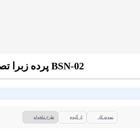
پرده زبرا تصویری طرح سالن ماساژ و اسپا کد BSN-02
نمونه کار
از آلبوم
طرح دلخواه