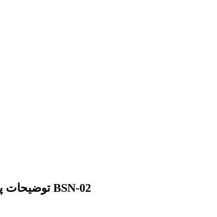
توضیحات پرده زبرا تصویری طرح سالن ماساژ و اسپا کد BSN-02