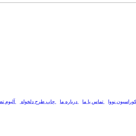
وراسیون نووا
تماس با ما
درباره ما
چاپ طرح دلخواه
آلبوم تص