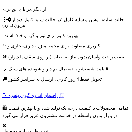
از دیگر مزایای این پرده:
🌝🌚حالت سایه/ روشن و سایه کامل (در حالت سایه کامل دید از
بیرون ندارد)
بهترین کاور برای نور و گرد و خاک است
✨ کاربری متفاوت برای محیط منزل،اداری،تجاری و ...
🛠 نصب راحت وآسان بدون نیاز به نصاب (بر روی سقف یا دیوار)
💧 قابلیت شستشو با دستمال نم دار و شوینده های سبک
🚚 تحویل فقط 4 روز کاری ، ارسال به سراسر کشور
📝 راهنمای اندازه گیری پنجره 🪟
🛍 تمامی محصولات با کیفیت درجه یک تولید شده و با بهترین قیمت
در بازار بدون واسطه در خدمت مشتریان عزیز قرار می گیرد.
✖
ثبت نظر درباره محصول