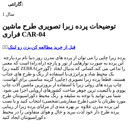
:
گارانتی
1 سال
توضیحات پرده زبرا تصویری طرح ماشین
فراری CAR-04
قبل از خرید مطالعه کن،بزن رو لینک
👈🏻
پرده زبرا چاپی را می توان از پرده های مدرن روز دنیا نام برد،پارچه
این پرده به صورت نوارهایی از تور و پارچه (راه،راه) است که معنی
کلمه زبرا ZEBRA(گورخر) را تداعی می کند.کسانی که بدنبال ایجاد
یک محیط شاد و پرانرژی،با استفاده از رنگ و طرح های جذاب
هستند، قطعآ پرده زبرا تصویری (چاپی) گزینه مناسبی برای آنهاست.
چاپ پرده های رولی زبرا با استفاده از بروزترین ماشین آلات چاپ
یووی و باکیفیت ترین جوهر ساخت کشورهای اروپایی اجرا می شود.
شما می توانید با توجه به سلیقه و رنگ محیط دکوراسیونتان طرح
مورد نظرتان یا حتی (طرح سفارشی/شخصی) انتخاب کنید و با نصب
این پرده مدرن علاوه بر بهره مندی از مزایای پرده زبرا از زیبایی
پرده طرح دار خود لذت ببرید و حال و هوای متفاوتی را در محیط
دکوراسیونتان ایجاد کنید.