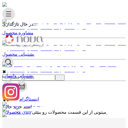
در حال بارگذاری...
مشاوره محصول
پشتیبانی محصول
✖
پشتیبانی واتساپ
0
✖
اینستاگرام
سبد خرید خالیه!
دیدن محصولات
میتونی از این قسمت محصولات رو ببینی