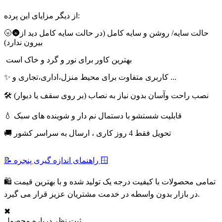
از دیگر مزایای این پرده:
🌝🌚حالت سایه/ روشن و سایه کامل (در حالت سایه کامل دید از
بیرون ندارد)
بهترین کاور برای نور و گرد و خاک است
✨ کاربری متفاوت برای محیط منزل،اداری،تجاری و ...
🛠 نصب راحت وآسان بدون نیاز به نصاب (بر روی سقف یا دیوار)
💧 قابلیت شستشو با دستمال نم دار و شوینده های سبک
🚚 تحویل فقط 4 روز کاری ، ارسال به سراسر کشور
📝 راهنمای اندازه گیری پنجره 🪟
🛍 تمامی محصولات با کیفیت درجه یک تولید شده و با بهترین قیمت
در بازار بدون واسطه در خدمت مشتریان عزیز قرار می گیرد.
✖
ثبت نظر درباره محصول