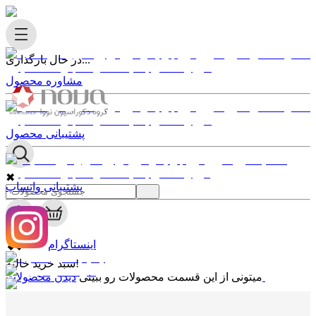
در حال بارگذاری...
مشاوره محصول
پشتیبانی محصول
✖
پشتیبانی واتساپ
0
✖
اینستاگرام
سبد خرید خالیه!
دیدن محصولات
میتونی از این قسمت محصولات رو ببینی