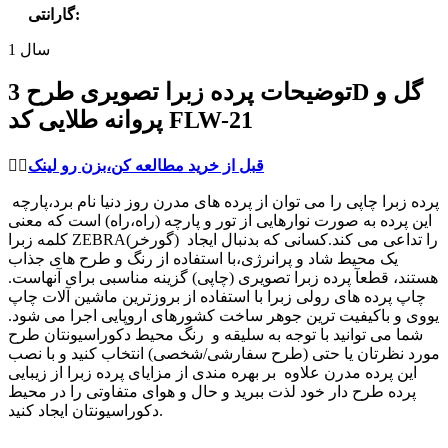
:
گارانتی
1 سال
توضیحات پرده زبرا تصویری طرح 3D گل و
پروانه طلایی کد FLW-21
قبل از خرید مطالعه کن،بزن رو لینک
👈🏻
پرده زبرا چاپی را می توان از پرده های مدرن روز دنیا نام برد،پارچه
این پرده به صورت نوارهایی از تور و پارچه (راه،راه) است که معنی
کلمه زبرا ZEBRA(گورخر) را تداعی می کند.کسانی که بدنبال ایجاد
یک محیط شاد و پرانرژی،با استفاده از رنگ و طرح های جذاب
هستند، قطعآ پرده زبرا تصویری (چاپی) گزینه مناسبی برای آنهاست.
چاپ پرده های رولی زبرا با استفاده از بروزترین ماشین آلات چاپ
یووی و باکیفیت ترین جوهر ساخت کشورهای اروپایی اجرا می شود.
شما می توانید با توجه به سلیقه و رنگ محیط دکوراسیونتان طرح
مورد نظرتان یا حتی (طرح سفارشی/شخصی) انتخاب کنید و با نصب
این پرده مدرن علاوه بر بهره مندی از مزایای پرده زبرا از زیبایی
پرده طرح دار خود لذت ببرید و حال و هوای متفاوتی را در محیط
دکوراسیونتان ایجاد کنید.