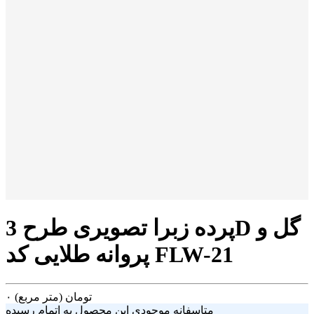
پرده زبرا تصویری طرح 3D گل و
پروانه طلایی کد FLW-21
تومان
(متر مربع)
۰
متاسفانه موجودی این محصول به اتمام رسیده