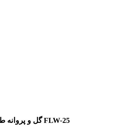
توضیحات پرده زبرا تصویری طرح 3D گل و پروانه طلایی کد FLW-25