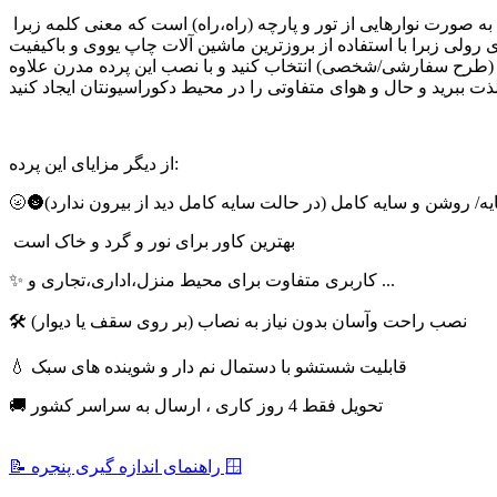
پرده زبرا چاپی را می توان از پرده های مدرن روز دنیا نام برد،پارچه این پرده به صورت نوارهایی از تور و پارچه (راه،راه) است که معنی کلمه زبرا ZEBRA(گورخر) را تداعی می کند.کسانی که بدنبال ایجاد یک
رولی زبرا با استفاده از بروزترین ماشین آلات چاپ یووی و باکیفیت
ی (طرح سفارشی/شخصی) انتخاب کنید و با نصب این پرده مدرن علاوه
از دیگر مزایای این پرده:
سایه/ روشن و سایه کامل (در حالت سایه کامل دید از بیرون ندارد)
بهترین کاور برای نور و گرد و خاک است
✨ کاربری متفاوت برای محیط منزل،اداری،تجاری و ...
🛠 نصب راحت وآسان بدون نیاز به نصاب (بر روی سقف یا دیوار)
💧 قابلیت شستشو با دستمال نم دار و شوینده های سبک
🚚 تحویل فقط 4 روز کاری ، ارسال به سراسر کشور
📝 راهنمای اندازه گیری پنجره 🪟