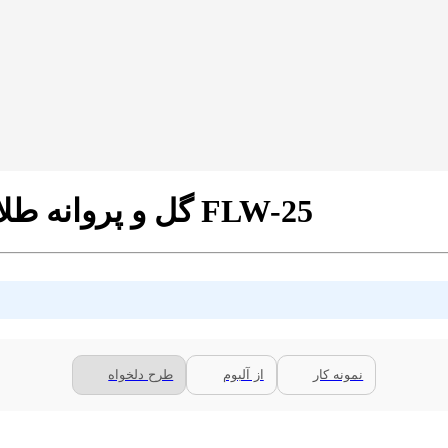
پرده زبرا تصویری طرح 3D گل و پروانه طلایی کد FLW-25
نمونه کار
از آلبوم
طرح دلخواه