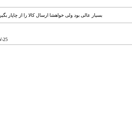
بسیار عالی بود ولی خواهشا ارسال کالا را از چاپار ب
پرده زبرا تصویری طرح 3D 