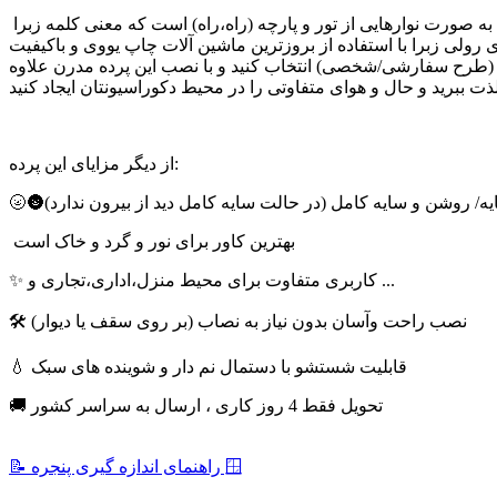
پرده زبرا چاپی را می توان از پرده های مدرن روز دنیا نام برد،پارچه این پرده به صورت نوارهایی از تور و پارچه (راه،راه) است که معنی کلمه زبرا ZEBRA(گورخر) را تداعی می کند.کسانی که بدنبال ایجاد یک
رولی زبرا با استفاده از بروزترین ماشین آلات چاپ یووی و باکیفیت
ی (طرح سفارشی/شخصی) انتخاب کنید و با نصب این پرده مدرن علاوه
از دیگر مزایای این پرده:
سایه/ روشن و سایه کامل (در حالت سایه کامل دید از بیرون ندارد)
بهترین کاور برای نور و گرد و خاک است
✨ کاربری متفاوت برای محیط منزل،اداری،تجاری و ...
🛠 نصب راحت وآسان بدون نیاز به نصاب (بر روی سقف یا دیوار)
💧 قابلیت شستشو با دستمال نم دار و شوینده های سبک
🚚 تحویل فقط 4 روز کاری ، ارسال به سراسر کشور
📝 راهنمای اندازه گیری پنجره 🪟