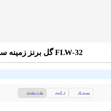
پرده زبرا تصویری طرح 3D گل برنز زمینه ساتن کد FLW-32
نمونه کار
از آلبوم
طرح دلخواه