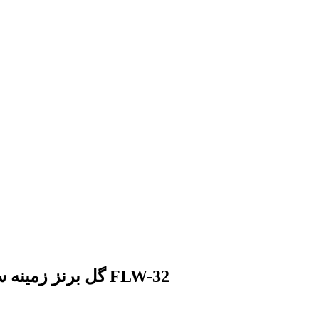
توضیحات پرده زبرا تصویری طرح 3D گل برنز زمینه ساتن کد FLW-32