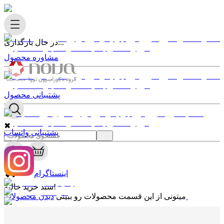
در حال بارگذاری...
مشاوره محصول
پشتیبانی محصول
✖
پشتیبانی واتساپ
0
✖
اینستاگرام
سبد خرید خالیه!
دیدن محصولات
میتونی از این قسمت محصولات رو ببینی