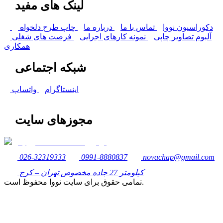
لینک های مفید
دکوراسیون نووا
تماس با ما
درباره ما
چاپ طرح دلخواه
آلبوم تصاویر چاپی
نمونه کارهای اجرایی
فرصت های شغلی
همکاری
شبکه اجتماعی
اینستاگرام
واتساپ
مجوزهای سایت
026-32319333
0991-8880837
novachap@gmail.com
کیلومتر 27 جاده مخصوص تهران – کرج
تمامی حقوق برای سایت نووا محفوظ است.