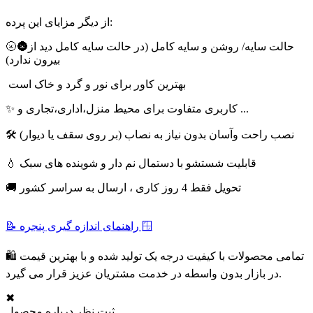
از دیگر مزایای این پرده:
🌝🌚حالت سایه/ روشن و سایه کامل (در حالت سایه کامل دید از
بیرون ندارد)
بهترین کاور برای نور و گرد و خاک است
✨ کاربری متفاوت برای محیط منزل،اداری،تجاری و ...
🛠 نصب راحت وآسان بدون نیاز به نصاب (بر روی سقف یا دیوار)
💧 قابلیت شستشو با دستمال نم دار و شوینده های سبک
🚚 تحویل فقط 4 روز کاری ، ارسال به سراسر کشور
📝 راهنمای اندازه گیری پنجره 🪟
🛍 تمامی محصولات با کیفیت درجه یک تولید شده و با بهترین قیمت
در بازار بدون واسطه در خدمت مشتریان عزیز قرار می گیرد.
✖
ثبت نظر درباره محصول