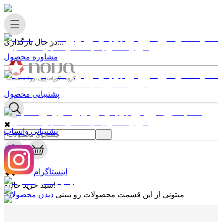
در حال بارگذاری...
مشاوره محصول
پشتیبانی محصول
✖
پشتیبانی واتساپ
0
✖
اینستاگرام
سبد خرید خالیه!
دیدن محصولات
میتونی از این قسمت محصولات رو ببینی