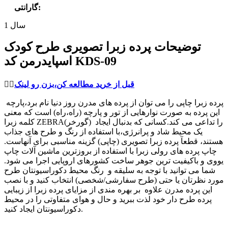
:
گارانتی
1 سال
توضیحات پرده زبرا تصویری طرح کودک
اسپایدرمن کد KDS-09
قبل از خرید مطالعه کن،بزن رو لینک
👈🏻
پرده زبرا چاپی را می توان از پرده های مدرن روز دنیا نام برد،پارچه
این پرده به صورت نوارهایی از تور و پارچه (راه،راه) است که معنی
کلمه زبرا ZEBRA(گورخر) را تداعی می کند.کسانی که بدنبال ایجاد
یک محیط شاد و پرانرژی،با استفاده از رنگ و طرح های جذاب
هستند، قطعآ پرده زبرا تصویری (چاپی) گزینه مناسبی برای آنهاست.
چاپ پرده های رولی زبرا با استفاده از بروزترین ماشین آلات چاپ
یووی و باکیفیت ترین جوهر ساخت کشورهای اروپایی اجرا می شود.
شما می توانید با توجه به سلیقه و رنگ محیط دکوراسیونتان طرح
مورد نظرتان یا حتی (طرح سفارشی/شخصی) انتخاب کنید و با نصب
این پرده مدرن علاوه بر بهره مندی از مزایای پرده زبرا از زیبایی
پرده طرح دار خود لذت ببرید و حال و هوای متفاوتی را در محیط
دکوراسیونتان ایجاد کنید.