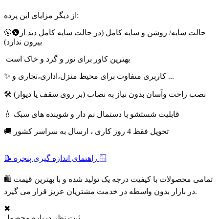
از دیگر مزایای این پرده:
🌝🌚حالت سایه/ روشن و سایه کامل (در حالت سایه کامل دید از
بیرون ندارد)
بهترین کاور برای نور و گرد و خاک است
✨ کاربری متفاوت برای محیط منزل،اداری،تجاری و ...
🛠 نصب راحت وآسان بدون نیاز به نصاب (بر روی سقف یا دیوار)
💧 قابلیت شستشو با دستمال نم دار و شوینده های سبک
🚚 تحویل فقط 4 روز کاری ، ارسال به سراسر کشور
📝 راهنمای اندازه گیری پنجره 🪟
🛍 تمامی محصولات با کیفیت درجه یک تولید شده و با بهترین قیمت
در بازار بدون واسطه در خدمت مشتریان عزیز قرار می گیرد.
✖
ثبت نظر درباره محصول