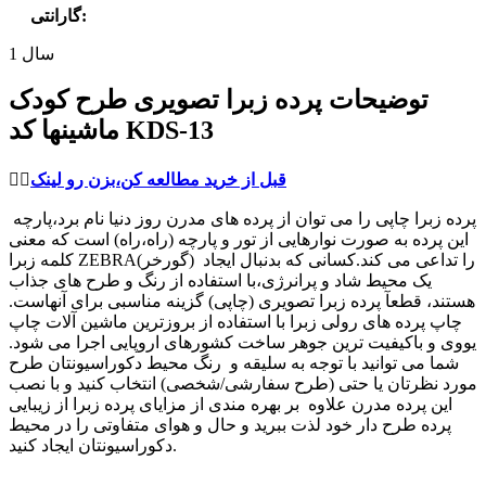
:
گارانتی
1 سال
توضیحات پرده زبرا تصویری طرح کودک
ماشینها کد KDS-13
قبل از خرید مطالعه کن،بزن رو لینک
👈🏻
پرده زبرا چاپی را می توان از پرده های مدرن روز دنیا نام برد،پارچه
این پرده به صورت نوارهایی از تور و پارچه (راه،راه) است که معنی
کلمه زبرا ZEBRA(گورخر) را تداعی می کند.کسانی که بدنبال ایجاد
یک محیط شاد و پرانرژی،با استفاده از رنگ و طرح های جذاب
هستند، قطعآ پرده زبرا تصویری (چاپی) گزینه مناسبی برای آنهاست.
چاپ پرده های رولی زبرا با استفاده از بروزترین ماشین آلات چاپ
یووی و باکیفیت ترین جوهر ساخت کشورهای اروپایی اجرا می شود.
شما می توانید با توجه به سلیقه و رنگ محیط دکوراسیونتان طرح
مورد نظرتان یا حتی (طرح سفارشی/شخصی) انتخاب کنید و با نصب
این پرده مدرن علاوه بر بهره مندی از مزایای پرده زبرا از زیبایی
پرده طرح دار خود لذت ببرید و حال و هوای متفاوتی را در محیط
دکوراسیونتان ایجاد کنید.