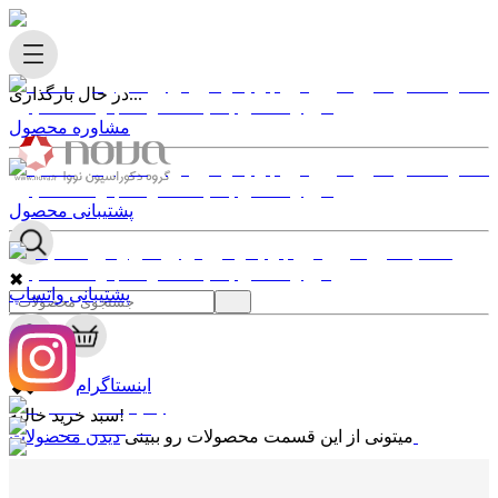
در حال بارگذاری...
مشاوره محصول
پشتیبانی محصول
✖
پشتیبانی واتساپ
0
✖
اینستاگرام
سبد خرید خالیه!
دیدن محصولات
میتونی از این قسمت محصولات رو ببینی