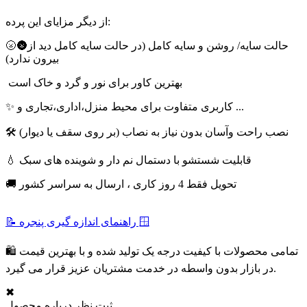
از دیگر مزایای این پرده:
🌝🌚حالت سایه/ روشن و سایه کامل (در حالت سایه کامل دید از
بیرون ندارد)
بهترین کاور برای نور و گرد و خاک است
✨ کاربری متفاوت برای محیط منزل،اداری،تجاری و ...
🛠 نصب راحت وآسان بدون نیاز به نصاب (بر روی سقف یا دیوار)
💧 قابلیت شستشو با دستمال نم دار و شوینده های سبک
🚚 تحویل فقط 4 روز کاری ، ارسال به سراسر کشور
📝 راهنمای اندازه گیری پنجره 🪟
🛍 تمامی محصولات با کیفیت درجه یک تولید شده و با بهترین قیمت
در بازار بدون واسطه در خدمت مشتریان عزیز قرار می گیرد.
✖
ثبت نظر درباره محصول