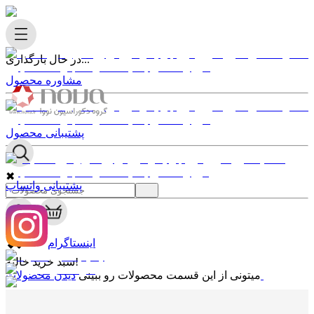
در حال بارگذاری...
مشاوره محصول
پشتیبانی محصول
✖
پشتیبانی واتساپ
0
✖
اینستاگرام
سبد خرید خالیه!
دیدن محصولات
میتونی از این قسمت محصولات رو ببینی