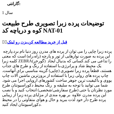
:
گارانتی
1 سال
توضیحات پرده زبرا تصویری طرح طبیعت
کوه و دریاچه کد NAT-01
قبل از خرید مطالعه کن،بزن رو لینک
👈🏻
پرده زبرا چاپی را می توان از پرده های مدرن روز دنیا نام برد،پارچه
این پرده به صورت نوارهایی از تور و پارچه (راه،راه) است که معنی
کلمه زبرا ZEBRA(گورخر) را تداعی می کند.کسانی که بدنبال ایجاد
یک محیط شاد و پرانرژی،با استفاده از رنگ و طرح های جذاب
هستند، قطعآ پرده زبرا تصویری (چاپی) گزینه مناسبی برای آنهاست.
چاپ پرده های رولی زبرا با استفاده از بروزترین ماشین آلات چاپ
یووی و باکیفیت ترین جوهر ساخت کشورهای اروپایی اجرا می شود.
شما می توانید با توجه به سلیقه و رنگ محیط دکوراسیونتان طرح
مورد نظرتان یا حتی (طرح سفارشی/شخصی) انتخاب کنید و با نصب
این پرده مدرن علاوه بر بهره مندی از مزایای پرده زبرا از زیبایی
پرده طرح دار خود لذت ببرید و حال و هوای متفاوتی را در محیط
دکوراسیونتان ایجاد کنید.