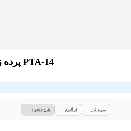
پرده زبرا پترن آشپزخانه طرح پروانه کد PTA-14
نمونه کار
از آلبوم
طرح دلخواه