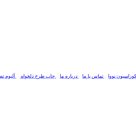
وراسیون نووا
تماس با ما
درباره ما
چاپ طرح دلخواه
آلبوم تص