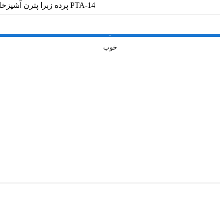
پرده زبرا پترن آشپزخانه طرح پروانه کد PTA-14
خوب