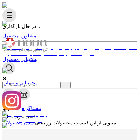
در حال بارگذاری...
مشاوره محصول
پشتیبانی محصول
✖
پشتیبانی واتساپ
0
✖
اینستاگرام
سبد خرید خالیه!
دیدن محصولات
میتونی از این قسمت محصولات رو ببینی