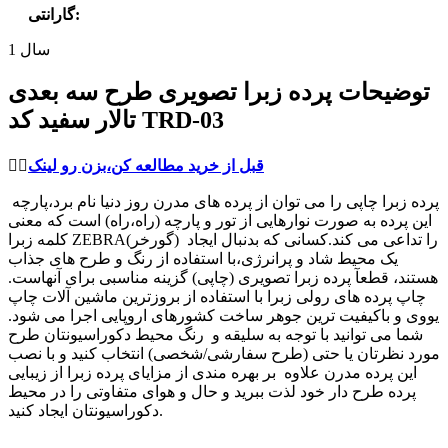
:
گارانتی
1 سال
توضیحات پرده زبرا تصویری طرح سه بعدی
تالار سفید کد TRD-03
قبل از خرید مطالعه کن،بزن رو لینک
👈🏻
پرده زبرا چاپی را می توان از پرده های مدرن روز دنیا نام برد،پارچه
این پرده به صورت نوارهایی از تور و پارچه (راه،راه) است که معنی
کلمه زبرا ZEBRA(گورخر) را تداعی می کند.کسانی که بدنبال ایجاد
یک محیط شاد و پرانرژی،با استفاده از رنگ و طرح های جذاب
هستند، قطعآ پرده زبرا تصویری (چاپی) گزینه مناسبی برای آنهاست.
چاپ پرده های رولی زبرا با استفاده از بروزترین ماشین آلات چاپ
یووی و باکیفیت ترین جوهر ساخت کشورهای اروپایی اجرا می شود.
شما می توانید با توجه به سلیقه و رنگ محیط دکوراسیونتان طرح
مورد نظرتان یا حتی (طرح سفارشی/شخصی) انتخاب کنید و با نصب
این پرده مدرن علاوه بر بهره مندی از مزایای پرده زبرا از زیبایی
پرده طرح دار خود لذت ببرید و حال و هوای متفاوتی را در محیط
دکوراسیونتان ایجاد کنید.