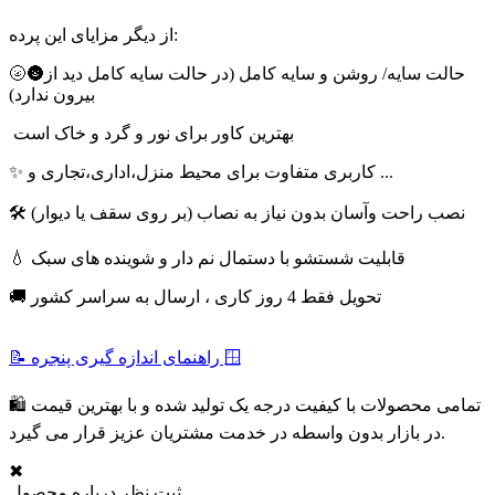
از دیگر مزایای این پرده:
🌝🌚حالت سایه/ روشن و سایه کامل (در حالت سایه کامل دید از
بیرون ندارد)
بهترین کاور برای نور و گرد و خاک است
✨ کاربری متفاوت برای محیط منزل،اداری،تجاری و ...
🛠 نصب راحت وآسان بدون نیاز به نصاب (بر روی سقف یا دیوار)
💧 قابلیت شستشو با دستمال نم دار و شوینده های سبک
🚚 تحویل فقط 4 روز کاری ، ارسال به سراسر کشور
📝 راهنمای اندازه گیری پنجره 🪟
🛍 تمامی محصولات با کیفیت درجه یک تولید شده و با بهترین قیمت
در بازار بدون واسطه در خدمت مشتریان عزیز قرار می گیرد.
✖
ثبت نظر درباره محصول