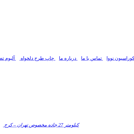
وراسیون نووا
تماس با ما
درباره ما
چاپ طرح دلخواه
آلبوم تص
کیلومتر 27 جاده مخصوص تهران – کرج