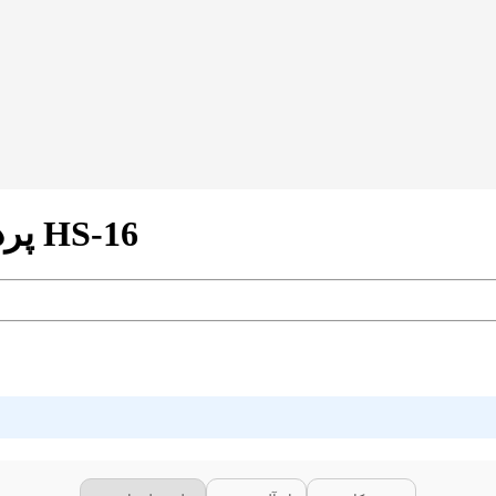
پرده زبرا طرح گردینت رنگ قرمز کد HS-16