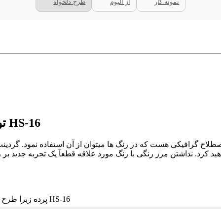
نمونه کار
از آلبوم
طرح دلخواه
توضیحات پرده زبرا طرح گردینت رنگ قرمز کد HS-16
گرافیکی هست که در رنگ ها میتوان از آن استفاده نمود. گردینت بمعنی شیب رنگی که در آن
د کرد. نداشتن مرز رنگی با رنگ مورد علاقه قطعآ یک تجربه جدید بر ر
پرده زبرا طرح گردینت رنگ قرمز کد HS-16