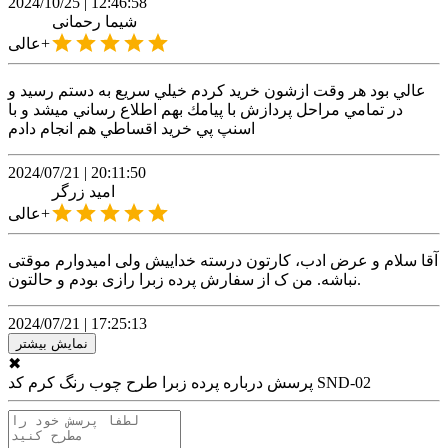
2024/10/25
|
12:46:58
شیما
رحمانی
عالی+
عالي بود هر وقت ازشون خريد كردم خيلي سريع به دستم رسيد و
در تمامي مراحل پردازش با پيامك بهم اطلاع رساني ميشد و با
اسنپ پي خريد اقساطي هم انجام دادم
2024/07/21
|
20:11:50
امید
زرگر
عالی+
آقا سلام و عرض ادب، کارتون درسته خداییش ولی امیدوارم موقتی
نباشه. من ک از سفارش پرده زبرا رازی بودم و حالتون.
2024/07/21
|
17:25:13
نمایش بیشتر
✖
پرده زبرا طرح چوب رنگ کرم کد SND-02
پرسش درباره