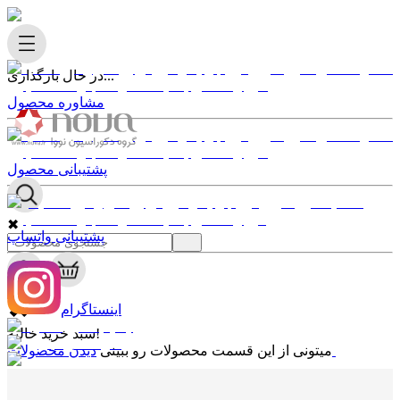
در حال بارگذاری...
مشاوره محصول
پشتیبانی محصول
✖
پشتیبانی واتساپ
0
✖
اینستاگرام
سبد خرید خالیه!
دیدن محصولات
میتونی از این قسمت محصولات رو ببینی