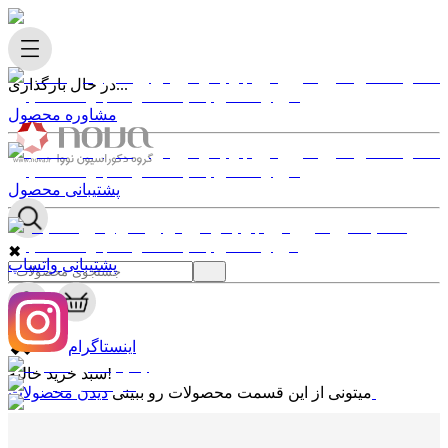
در حال بارگذاری...
مشاوره محصول
پشتیبانی محصول
✖
پشتیبانی واتساپ
0
✖
اینستاگرام
سبد خرید خالیه!
دیدن محصولات
میتونی از این قسمت محصولات رو ببینی