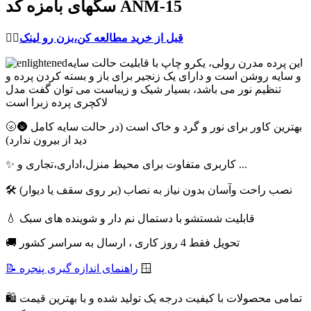
سگهای بامزه کد ANM-15
قبل از خرید مطالعه کن،بزن رو لینک
👈🏻
این پرده مدرن رولی، یکرو چاپ با قابلیت حالت سایه
و سایه روشن است و دارای یک زنجیر برای باز و بسته کردن پرده و
تنظیم نور می باشد، بسیار شیک و زیباست می توان گفت مدل
لاکچری پرده زبرا است
🌝🌚 بهترین کاور برای نور و گرد و خاک است (در حالت سایه کامل
دید از بیرون ندارد)
✨ کاربری متفاوت برای محیط منزل،اداری،تجاری و ...
🛠 نصب راحت وآسان بدون نیاز به نصاب (بر روی سقف یا دیوار)
💧 قابلیت شستشو با دستمال نم دار و شوینده های سبک
🚚 تحویل فقط 4 روز کاری ، ارسال به سراسر کشور
🪟
📝 راهنمای اندازه گیری پنجره
🛍 تمامی محصولات با کیفیت درجه یک تولید شده و با بهترین قیمت