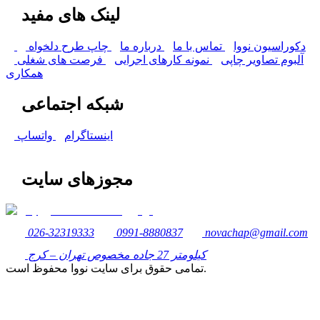
لینک های مفید
دکوراسیون نووا
تماس با ما
درباره ما
چاپ طرح دلخواه
آلبوم تصاویر چاپی
نمونه کارهای اجرایی
فرصت های شغلی
همکاری
شبکه اجتماعی
اینستاگرام
واتساپ
مجوزهای سایت
026-32319333
0991-8880837
novachap@gmail.com
کیلومتر 27 جاده مخصوص تهران – کرج
تمامی حقوق برای سایت نووا محفوظ است.