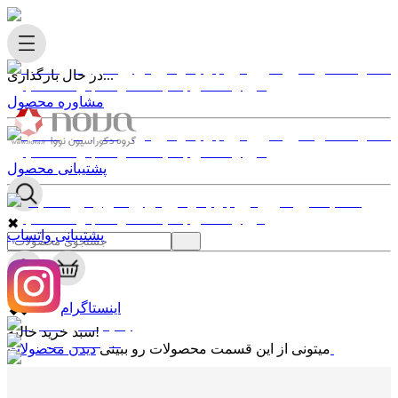
در حال بارگذاری...
مشاوره محصول
پشتیبانی محصول
✖
پشتیبانی واتساپ
0
✖
اینستاگرام
سبد خرید خالیه!
دیدن محصولات
میتونی از این قسمت محصولات رو ببینی