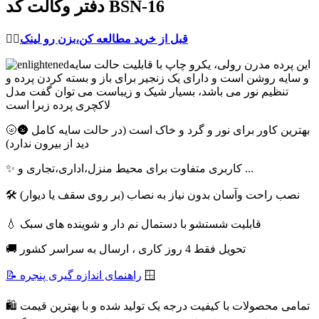
دفتر وکالت کد BSN-16
قبل از خرید مطالعه کن،بزن رو لینک
👈🏻
این پرده مدرن رولی، یکرو چاپ با قابلیت حالت سایه
و سایه روشن است و دارای یک زنجیر برای باز و بسته کردن پرده و
تنظیم نور می باشد، بسیار شیک و زیباست می توان گفت مدل
لاکچری پرده زبرا است
🌝🌚 بهترین کاور برای نور و گرد و خاک است (در حالت سایه کامل
دید از بیرون ندارد)
✨ کاربری متفاوت برای محیط منزل،اداری،تجاری و ...
🛠 نصب راحت وآسان بدون نیاز به نصاب (بر روی سقف یا دیوار)
💧 قابلیت شستشو با دستمال نم دار و شوینده های سبک
🚚 تحویل فقط 4 روز کاری ، ارسال به سراسر کشور
🪟
📝 راهنمای اندازه گیری پنجره
🛍 تمامی محصولات با کیفیت درجه یک تولید شده و با بهترین قیمت