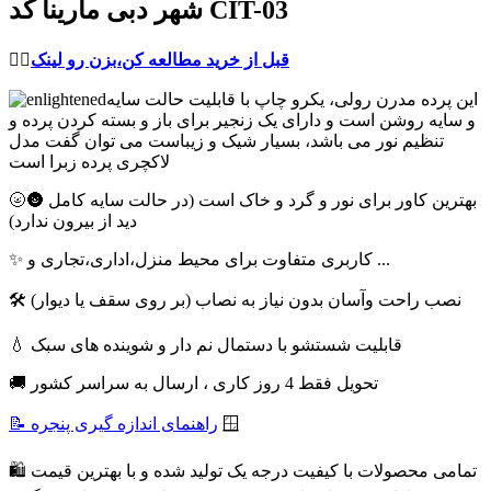
شهر دبی مارینا کد CIT-03
قبل از خرید مطالعه کن،بزن رو لینک
👈🏻
این پرده مدرن رولی، یکرو چاپ با قابلیت حالت سایه
و سایه روشن است و دارای یک زنجیر برای باز و بسته کردن پرده و
تنظیم نور می باشد، بسیار شیک و زیباست می توان گفت مدل
لاکچری پرده زبرا است
🌝🌚 بهترین کاور برای نور و گرد و خاک است (در حالت سایه کامل
دید از بیرون ندارد)
✨ کاربری متفاوت برای محیط منزل،اداری،تجاری و ...
🛠 نصب راحت وآسان بدون نیاز به نصاب (بر روی سقف یا دیوار)
💧 قابلیت شستشو با دستمال نم دار و شوینده های سبک
🚚 تحویل فقط 4 روز کاری ، ارسال به سراسر کشور
🪟
📝 راهنمای اندازه گیری پنجره
🛍 تمامی محصولات با کیفیت درجه یک تولید شده و با بهترین قیمت