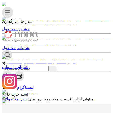
در حال بارگذاری...
مشاوره محصول
پشتیبانی محصول
✖
پشتیبانی واتساپ
0
✖
اینستاگرام
سبد خرید خالیه!
دیدن محصولات
میتونی از این قسمت محصولات رو ببینی