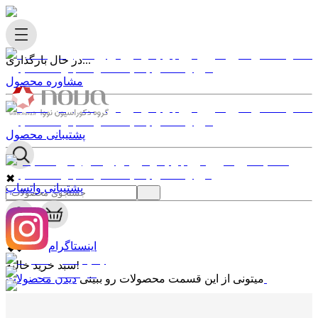
در حال بارگذاری...
مشاوره محصول
پشتیبانی محصول
✖
پشتیبانی واتساپ
0
✖
اینستاگرام
سبد خرید خالیه!
دیدن محصولات
میتونی از این قسمت محصولات رو ببینی