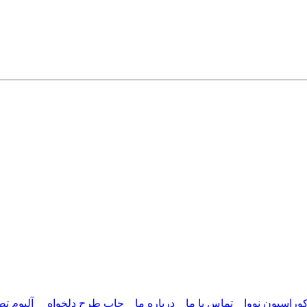
وراسیون نووا
تماس با ما
درباره ما
چاپ طرح دلخواه
آلبوم تص