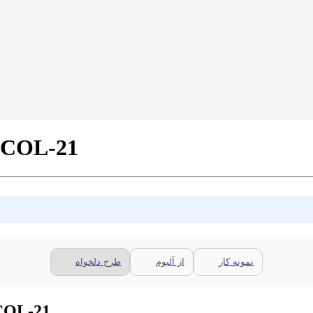
پرده زبرا پلیسه تک رنگ بنفش کد L-21
نمونه کار
از آلبوم
طرح دلخواه
توضیحات پرده زبرا پلیسه تک رنگ بنفش 