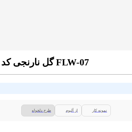
پرده زبرا پلیسه تصویری طرح 4K گل نارنجی کد FLW-07
نمونه کار
از آلبوم
طرح دلخواه