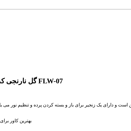
توضیحات پرده زبرا پلیسه تصویری طرح 4K گل نارنجی کد FLW-07
ن است و دارای یک زنجیر برای باز و بسته کردن پرده و تنظیم نور می
🌝🌚 بهترین کاور 